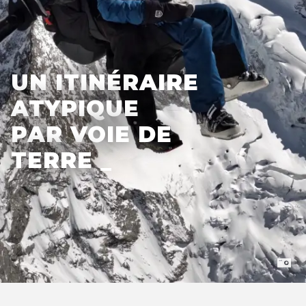
UN ITINÉRAIRE
ATYPIQUE
PAR VOIE DE
TER
_